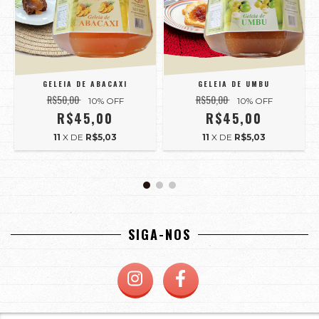
GELEIA DE ABACAXI
GELEIA DE UMBU
R$50,00
R$50,00
10
% OFF
10
% OFF
R$45,00
R$45,00
11
X DE
R$5,03
11
X DE
R$5,03
SIGA-NOS