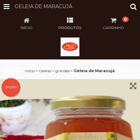
GELEIA DE MARACUJÁ
0
INÍCIO
PRODUTOS
CARRINHO
Início
>
Geleias
>
grandes
>
Geleia de Maracujá
OFERTA