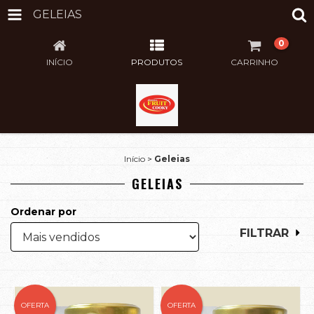
GELEIAS
0
INÍCIO
PRODUTOS
CARRINHO
Início
>
Geleias
GELEIAS
Ordenar por
FILTRAR
OFERTA
OFERTA