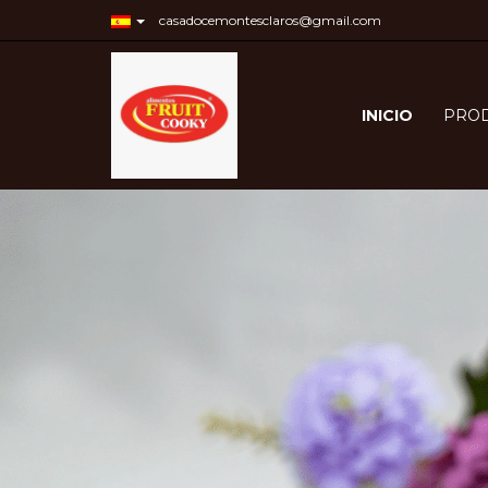
casadocemontesclaros@gmail.com
INICIO
PRO